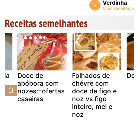
Verdinha
V
Receitas semelhantes
lda
Doce de
Folhados de
Doc
abóbora com
chévre com
nozes:::ofertas
doce de figo e
caseiras
noz vs figo
inteiro, mel e
noz