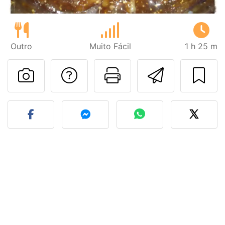
Outro
Muito Fácil
1 h 25 m
Falar com o autor d
Imprima esta
Enviar 
Fez esta receita? Compart