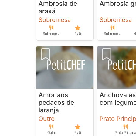
Ambrosia de
Ambrosia g
araxá
Sobremesa
Sobremesa
Sobremesa
1 / 5
Sobremesa
4
Amor aos
Anchova as
pedaços de
com legum
laranja
Outro
Prato Princip
Outro
5 / 5
Prato Principa