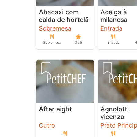
Abacaxi com
Acelga à
calda de hortelã
milanesa
Sobremesa
Entrada
Sobremesa
3 / 5
Entrada
4
After eight
Agnolotti
vicenza
Outro
Prato Princip