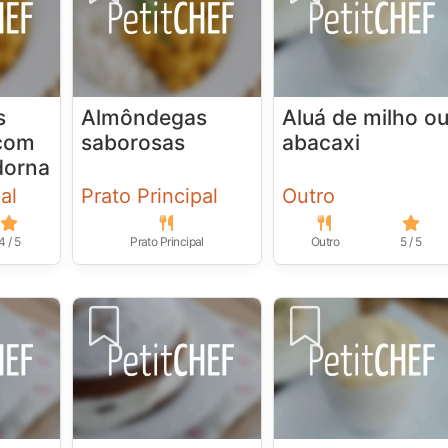
s
Almôndegas
Aluá de milho o
com
saborosas
abacaxi
dorna
al
Prato Principal
Outro
4 / 5
Prato Principal
Outro
5 / 5