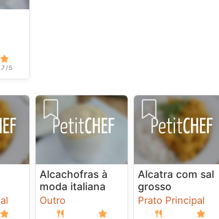
.7 / 5
Alcachofras à
Alcatra com sal
moda italiana
grosso
al
Outro
Prato Principal