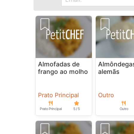
Almofadas de
Almôndega
frango ao molho
alemãs
Prato Principal
Outro
Prato Principal
5 / 5
Outro