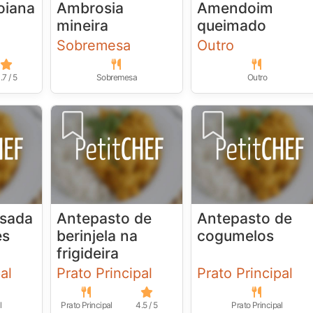
oiana
Ambrosia
Amendoim
mineira
queimado
Sobremesa
Outro
.7 / 5
Sobremesa
Outro
sada
Antepasto de
Antepasto de
es
berinjela na
cogumelos
frigideira
al
Prato Principal
Prato Principal
l
Prato Principal
4.5 / 5
Prato Principal