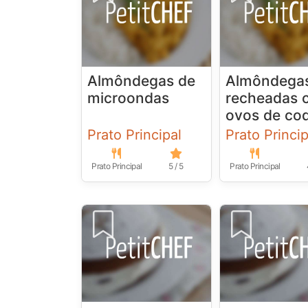
Almôndegas de
Almôndega
microondas
recheadas 
ovos de co
Prato Principal
Prato Princip
Prato Principal
5 / 5
Prato Principal