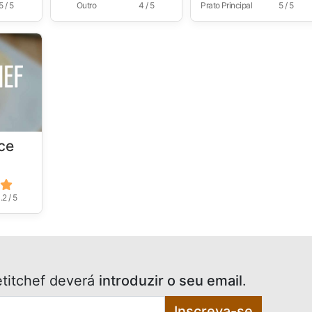
5 / 5
Outro
4 / 5
Prato Principal
5 / 5
ce
.2 / 5
titchef deverá
introduzir o seu email
.
Inscreva-se