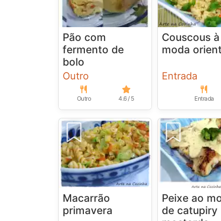
Pão com
Couscous à
fermento de
moda orient
bolo
Outro
Entrada
Outro
4.6 / 5
Entrada
Macarrão
Peixe ao m
primavera
de catupiry