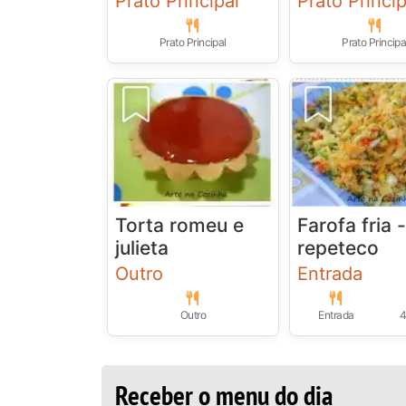
Prato Principal
Prato Princip
Prato Principal
Prato Principa
Torta romeu e
Farofa fria 
julieta
repeteco
Outro
Entrada
Outro
Entrada
4
Receber o menu do dia