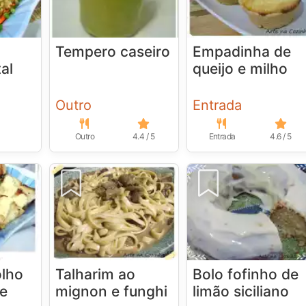
Tempero caseiro
Empadinha de
al
queijo e milho
Outro
Entrada
Outro
4.4 / 5
Entrada
4.6 / 5
olho
Talharim ao
Bolo fofinho de
 e
mignon e funghi
limão siciliano