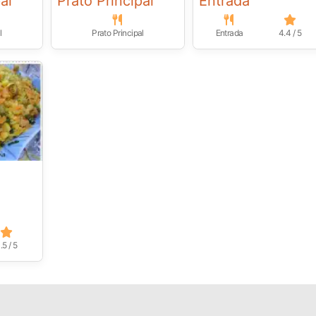
al
Prato Principal
Entrada
l
Prato Principal
Entrada
4.4 / 5
-
.5 / 5