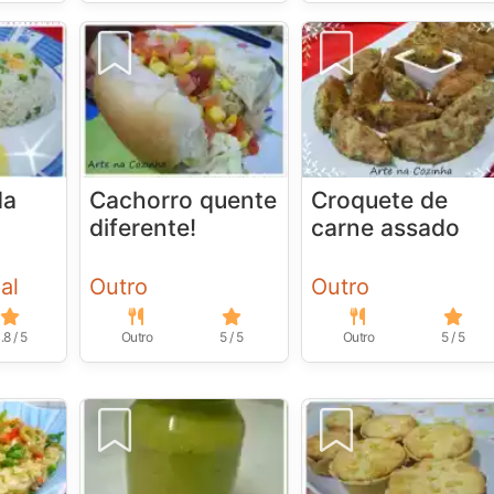
da
Cachorro quente
Croquete de
diferente!
carne assado
al
Outro
Outro
.8 / 5
Outro
5 / 5
Outro
5 / 5