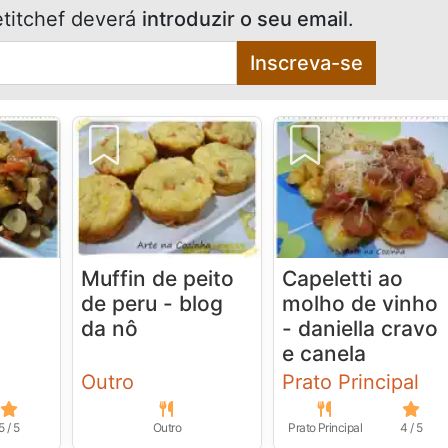
titchef deverá
introduzir o seu email
.
Inscreva-se
Muffin de peito
Capeletti ao
de peru - blog
molho de vinho
da nô
- daniella cravo
e canela
Outro
Prato Principal
5 / 5
Outro
Prato Principal
4 / 5