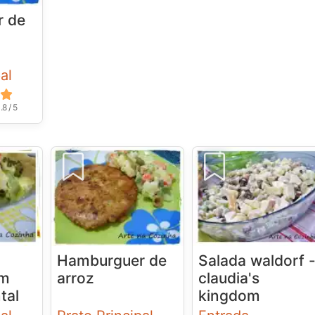
r de
al
.8 / 5
Hamburguer de
Salada waldorf 
om
arroz
claudia's
tal
kingdom