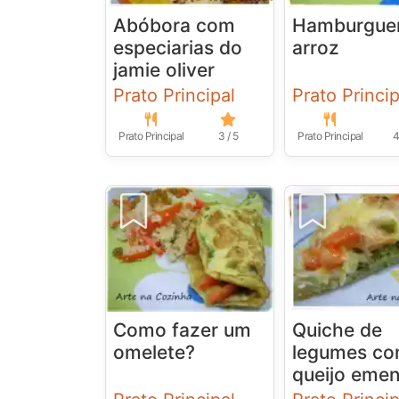
Abóbora com
Hamburgue
especiarias do
arroz
jamie oliver
Prato Principal
Prato Princip
Prato Principal
3 / 5
Prato Principal
4
Como fazer um
Quiche de
omelete?
legumes c
queijo emen