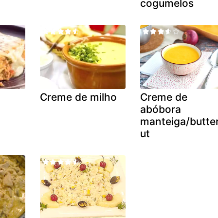
cogumelos
Creme de milho
Creme de
abóbora
manteiga/butte
ut