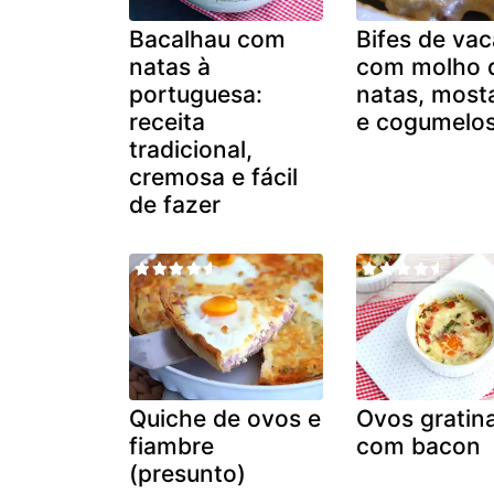
Bacalhau com
Bifes de vac
natas à
com molho 
portuguesa:
natas, most
receita
e cogumelo
tradicional,
cremosa e fácil
de fazer
Quiche de ovos e
Ovos gratin
fiambre
com bacon
(presunto)