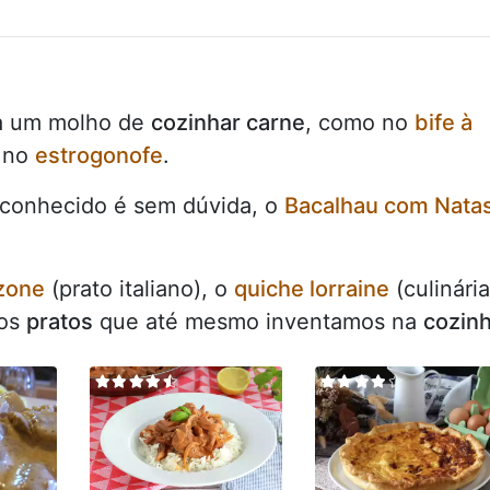
 a um molho de
cozinhar carne
, como no
bife à
, no
estrogonofe
.
s conhecido é sem dúvida, o
Bacalhau com Nata
zone
(prato italiano), o
quiche lorraine
(culinária
ros
pratos
que até mesmo inventamos na
cozin