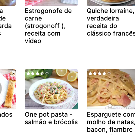
a
Estrogonofe de
Quiche lorraine,
de
carne
verdadeira
arda
(strogonoff ),
receita do
s
receita com
clássico francês
vídeo
ados
One pot pasta -
Esparguete co
salmão e brócolis
molho de natas
bacon, fiambre 