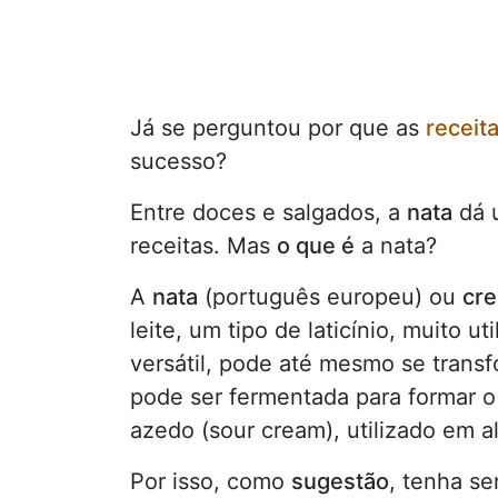
Já se perguntou por que as
receit
sucesso?
Entre doces e salgados, a
nata
dá
receitas. Mas
o que é
a nata?
A
nata
(português europeu) ou
cre
leite, um tipo de laticínio, muito ut
versátil, pode até mesmo se trans
pode ser fermentada para formar 
azedo (sour cream), utilizado em 
Por isso, como
sugestão
, tenha s