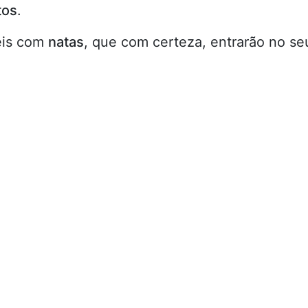
tos
.
eis com
natas
, que com certeza, entrarão no se