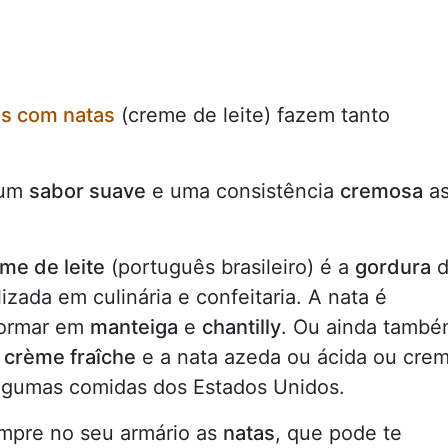
as com natas
(creme de leite) fazem tanto
 um
sabor suave
e uma consistência
cremosa
a
me de leite
(português brasileiro) é a
gordura
d
ilizada em culinária e confeitaria. A nata é
formar em
manteiga
e
chantilly
. Ou ainda tamb
o
crème fraîche
e a nata azeda ou ácida ou cre
algumas comidas dos Estados Unidos.
empre no seu armário as
natas
, que pode te