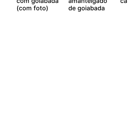
u
com goiabada
amanteigado
cas
(com foto)
de goiabada