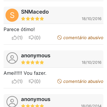
SNMacedo
S
18/10/2016
Parece ótimo!
I apreciate
I do not appreciate
comentário abusivo
anonymous
18/10/2016
Amei!!!!! Vou fazer.
I apreciate
I do not appreciate
comentário abusivo
anonymous
18/06/2014