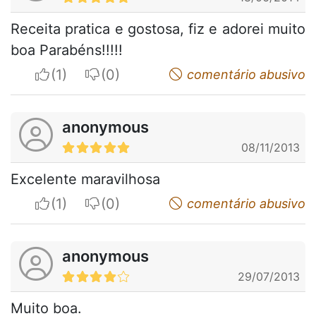
Receita pratica e gostosa, fiz e adorei muito
boa Parabéns!!!!!
I apreciate
I do not appreciate
comentário abusivo
anonymous
08/11/2013
Excelente maravilhosa
I apreciate
I do not appreciate
comentário abusivo
anonymous
29/07/2013
Muito boa.