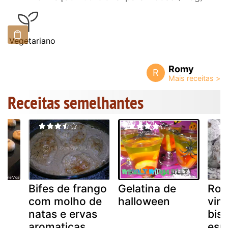
Vegetariano
Romy
R
Receitas semelhantes
Bifes de frango
Gelatina de
Ros
com molho de
halloween
vin
natas e ervas
bis
aromaticas
esp