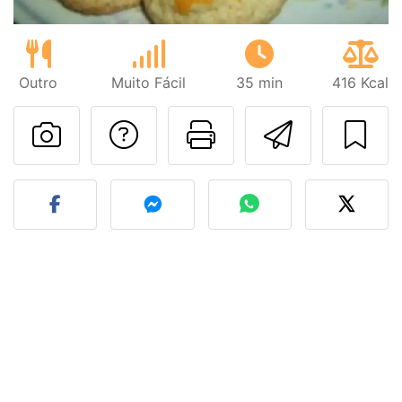
Outro
Muito Fácil
35 min
416 Kcal
Falar com o autor d
Imprima esta
Enviar 
Fez esta receita? Compart