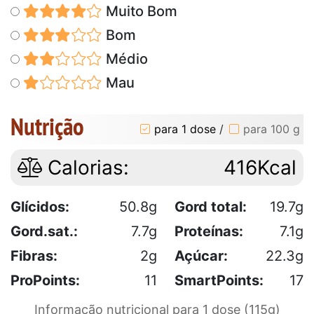
Muito Bom
Bom
Médio
Mau
Nutrição
para 1 dose
/
para 100 g
Calorias:
416Kcal
Glícidos:
50.8g
Gord total:
19.7g
Gord.sat.:
7.7g
Proteínas:
7.1g
Fibras:
2g
Açúcar:
22.3g
ProPoints:
11
SmartPoints:
17
Informação nutricional para 1 dose (115g)