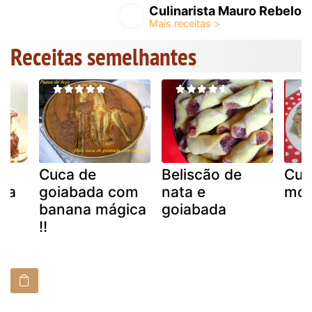
Culinarista Mauro Rebelo
Receitas semelhantes
o
Cuca de
Beliscão de
Cuc
da
goiabada com
nata e
mor
banana mágica
goiabada
!!