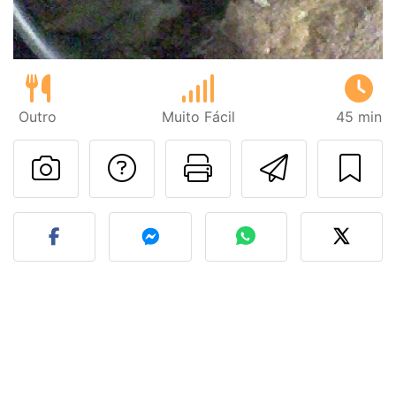
Outro
Muito Fácil
45 min
Falar com o autor d
Imprima esta
Enviar 
Fez esta receita? Compart