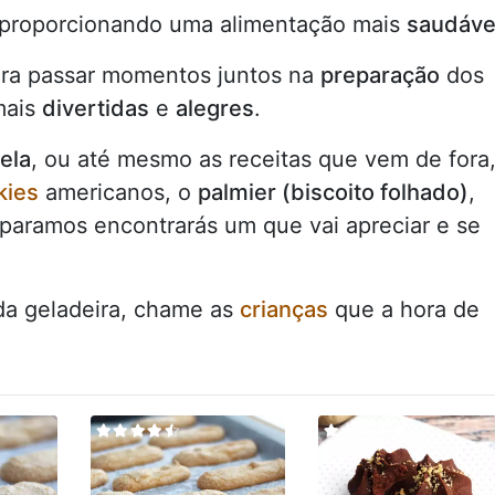
 proporcionando uma alimentação mais
saudáve
ra passar momentos juntos na
preparação
dos
mais
divertidas
e
alegres
.
ela
, ou até mesmo as receitas que vem de fora
kies
americanos, o
palmier (biscoito folhado)
,
eparamos encontrarás um que vai apreciar e se
a geladeira, chame as
crianças
que a hora de