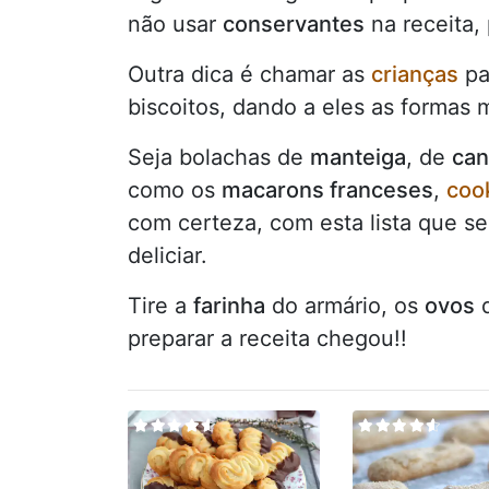
não usar
conservantes
na receita,
Outra dica é chamar as
crianças
pa
biscoitos, dando a eles as formas 
Seja bolachas de
manteiga
, de
can
como os
macarons franceses
,
coo
com certeza, com esta lista que s
deliciar.
Tire a
farinha
do armário, os
ovos
d
preparar a receita chegou!!