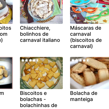
oitos
Chiacchiere,
Máscaras de
com
bolinhos de
carnaval
e)
carnaval italiano
(biscoitos de
carnaval)
om
Biscoitos e
Bolacha de
bolachas -
manteiga
bolachinhas de