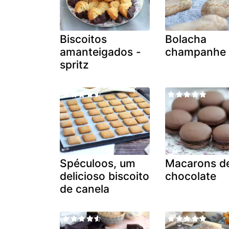
Biscoitos
Bolacha
amanteigados -
champanhe
spritz
Spéculoos, um
Macarons d
delicioso biscoito
chocolate
de canela