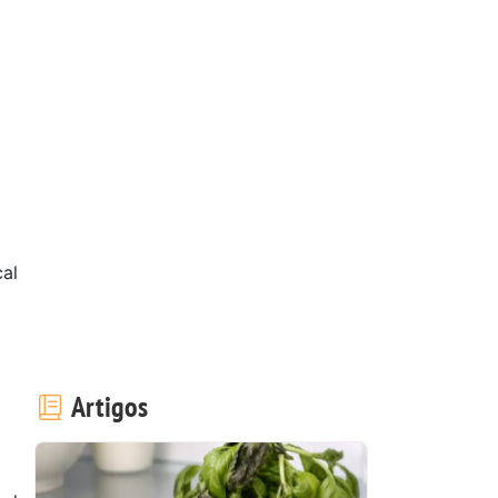
al
Artigos