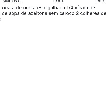
Muito Fácil
10 min
199 k
2 xícara de ricota esmigalhada 1/4 xícara de
s de sopa de azeitona sem caroço 2 colheres d
a