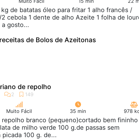
Muito Fácil
15 min
22 m
5 kg de batatas óleo para fritar 1 alho francês /
/2 cebola 1 dente de alho Azeite 1 folha de lour
a gosto...
eceitas de Bolos de Azeitonas
riano de repolho
Muito Fácil
35 min
978 kc
2 repolho branco (pequeno)cortado bem fininho
 lata de milho verde 100 g.de passas sem
picada 100 g. de...