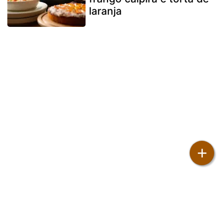
laranja
+