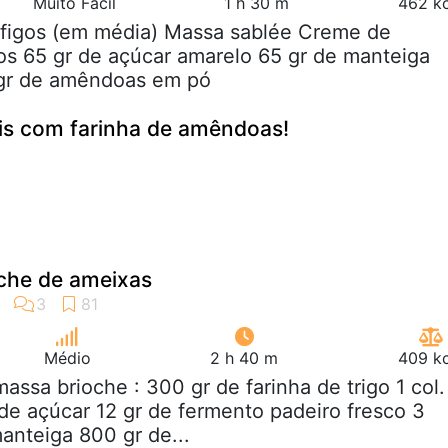
Muito Fácil
1 h 30 m
462 kc
3 figos (em média) Massa sablée Creme de
s 65 gr de açúcar amarelo 65 gr de manteiga
 gr de amêndoas em pó
eis com farinha de amêndoas!
oche de ameixas
Médio
2 h 40 m
409 kc
massa brioche : 300 gr de farinha de trigo 1 col.
 de açúcar 12 gr de fermento padeiro fresco 3
anteiga 800 gr de...