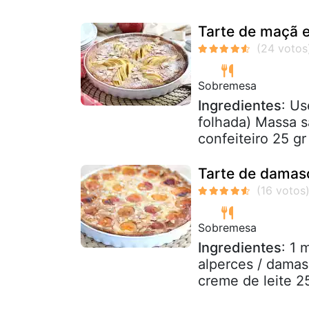
Tarte de maçã 
Sobremesa
Ingredientes
: Us
folhada) Massa s
confeiteiro 25 g
Tarte de damasc
Sobremesa
Ingredientes
: 1 
alperces / damas
creme de leite 2