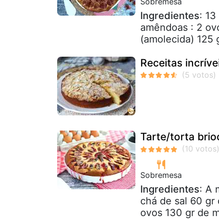
Sobremesa
Ingredientes
: 1
amêndoas : 2 ovo
(amolecida) 125
Receitas incrív
Tarte/torta bri
Sobremesa
Ingredientes
: A 
chá de sal 60 gr
ovos 130 gr de m