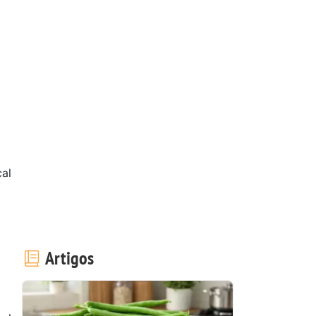
al
Artigos