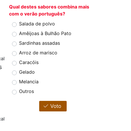
Qual destes sabores combina mais
com o verão português?
Salada de polvo
Amêijoas à Bulhão Pato
Sardinhas assadas
Arroz de marisco
cal
Caracóis
s
Gelado
Melancia
Outros
Voto
al