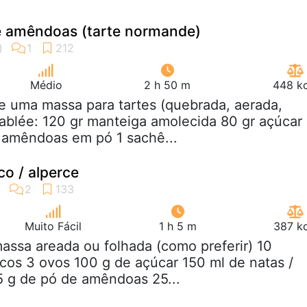
e amêndoas (tarte normande)
Médio
2 h 50 m
448 kc
e uma massa para tartes (quebrada, aerada,
ablée: 120 gr manteiga amolecida 80 gr açúcar
r amêndoas em pó 1 sachê...
o / alperce
Muito Fácil
1 h 5 m
387 kc
massa areada ou folhada (como preferir) 10
cos 3 ovos 100 g de açúcar 150 ml de natas /
5 g de pó de amêndoas 25...