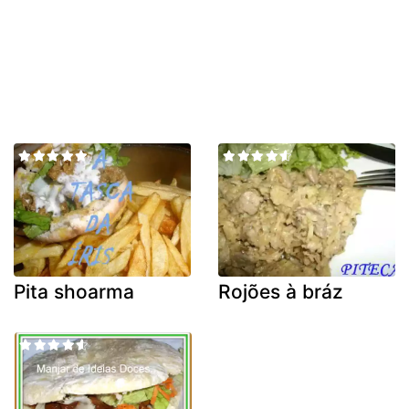
Pita shoarma
Rojões à bráz