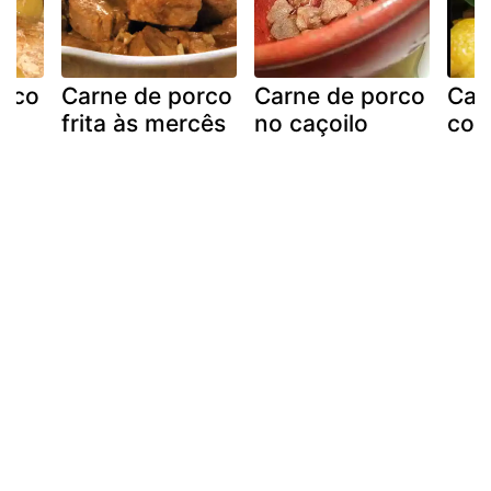
orco
Carne de porco
Carne de porco
Car
m
frita às mercês
no caçoilo
com