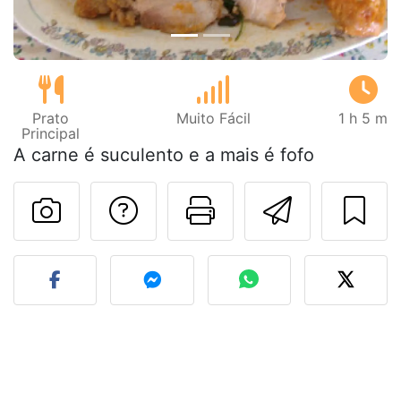
Prato
Muito Fácil
1 h 5 m
Principal
A carne é suculento e a mais é fofo
Falar com o autor d
Imprima esta
Enviar 
Fez esta receita? Compart