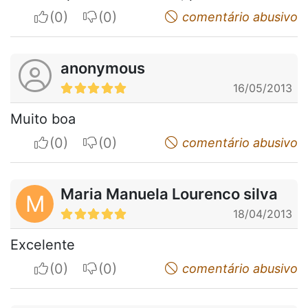
I apreciate
I do not appreciate
comentário abusivo
anonymous
16/05/2013
Muito boa
I apreciate
I do not appreciate
comentário abusivo
Maria Manuela Lourenco silva
M
18/04/2013
Excelente
I apreciate
I do not appreciate
comentário abusivo