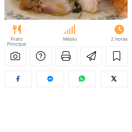
Prato
Médio
2 horas
Principal
Falar com o autor d
Imprima esta
Enviar 
Fez esta receita? Compart