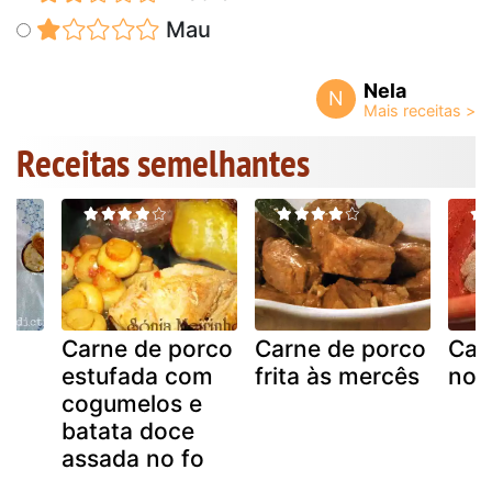
Mau
Nela
N
Receitas semelhantes
Carne de porco
Carne de porco
Car
estufada com
frita às mercês
no 
cogumelos e
batata doce
assada no fo