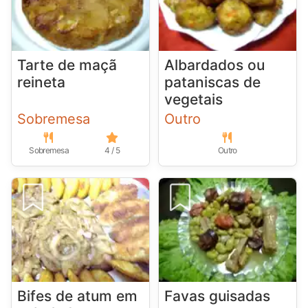
Tarte de maçã
Albardados ou
reineta
pataniscas de
vegetais
Sobremesa
Outro
Sobremesa
4 / 5
Outro
Bifes de atum em
Favas guisadas