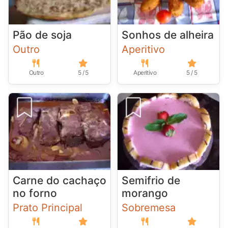
Pão de soja
Sonhos de alheira
Outro
Aperitivo
Outro
5 / 5
Aperitivo
5 / 5
Carne do cachaço
Semifrio de
no forno
morango
Prato Principal
Sobremesa