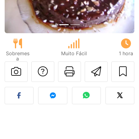
Sobremes
Muito Fácil
1 hora
a
Falar com o autor d
Imprima esta
Enviar 
Fez esta receita? Compart