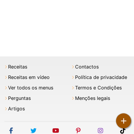
Receitas
Contactos
Receitas em vídeo
Política de privacidade
Ver todos os menus
Termos e Condições
Perguntas
Menções legais
Artigos
+
facebook
twitter
youtube
pinterest
instagram
tik