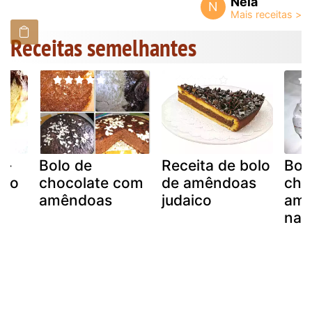
Nela
N
Receitas semelhantes
 -
Bolo de
Receita de bolo
Bol
ado
chocolate com
de amêndoas
cho
amêndoas
judaico
amê
nat