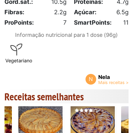
Gord.sat.:
10.5g
Proteínas:
4.7g
Fibras:
2.2g
Açúcar:
6.5g
ProPoints:
7
SmartPoints:
11
Informação nutricional para 1 dose (96g)
Vegetariano
Nela
N
Receitas semelhantes