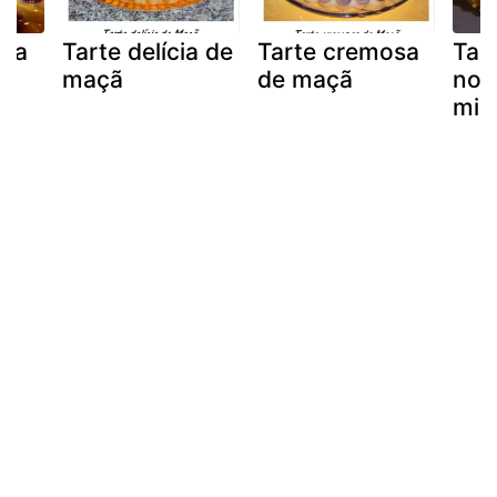
aça
Tarte delícia de
Tarte cremosa
Tar
maçã
de maçã
no 
mis