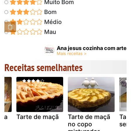
Muito Bom
Bom
Médio
Mau
Ana jesus cozinha com arte
Receitas semelhantes
osa
Tarte de maçã
Tarte de maçã
Tar
no copo
sem