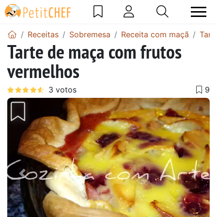
Receitas
Sobremesa
Receita com maçã
Tart
Tarte de maça com frutos
vermelhos
Anterior
Next