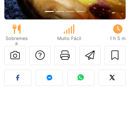
Sobremes
Muito Fácil
1 h 5 m
a
Falar com o autor d
Imprima esta
Enviar 
Fez esta receita? Compart