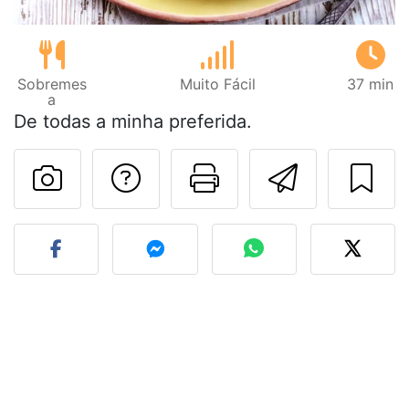
Sobremes
Muito Fácil
37 min
a
De todas a minha preferida.
Falar com o autor d
Imprima esta
Enviar 
Fez esta receita? Compart