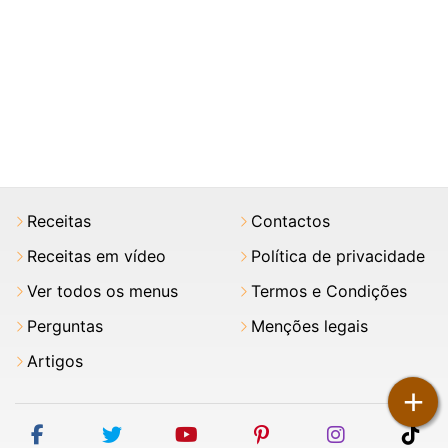
Receitas
Contactos
Receitas em vídeo
Política de privacidade
Ver todos os menus
Termos e Condições
Perguntas
Menções legais
Artigos
+
facebook
twitter
youtube
pinterest
instagram
tik