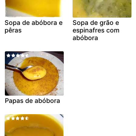
Sopa de abóbora e
Sopa de grão e
pêras
espinafres com
abóbora
Papas de abóbora