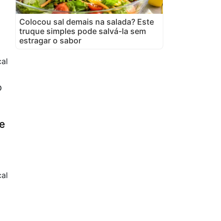
Colocou sal demais na salada? Este
truque simples pode salvá-la sem
estragar o sabor
cal
o
e
al