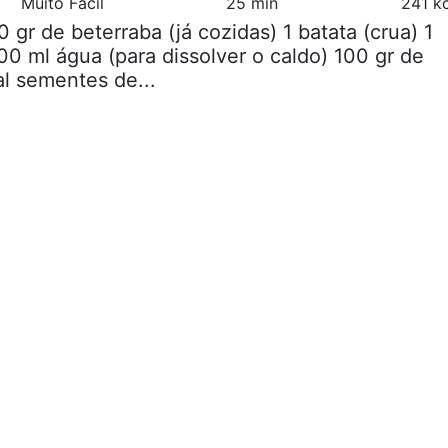
Muito Fácil
25 min
241 k
0 gr de beterraba (já cozidas) 1 batata (crua) 1
0 ml água (para dissolver o caldo) 100 gr de
al sementes de...