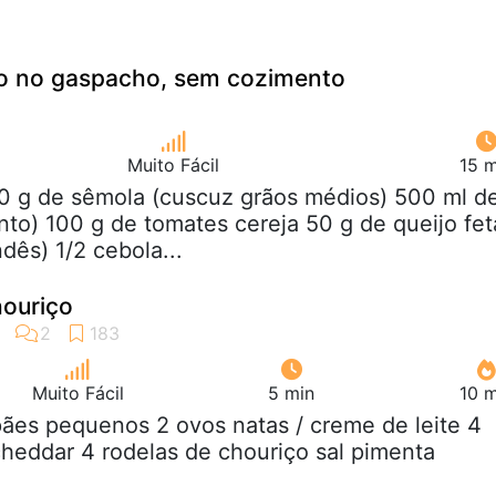
do no gaspacho, sem cozimento
Muito Fácil
15 m
00 g de sêmola (cuscuz grãos médios) 500 ml d
nto) 100 g de tomates cereja 50 g de queijo fet
dês) 1/2 cebola...
houriço
Muito Fácil
5 min
10 m
pães pequenos 2 ovos natas / creme de leite 4
 cheddar 4 rodelas de chouriço sal pimenta