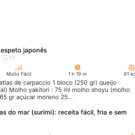
, espeto japonês
Muito Fácil
1 h 19 m
81 k
fatias de carpaccio 1 bloco (250 gr) queijo
) Molho yakitori : 75 ml molho shoyu (molho
 65 gr açúcar moreno 25...
as do mar (surimi): receita fácil, fria e sem