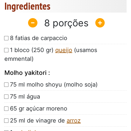
Ingredientes
8
8 fatias de carpaccio
1 bloco (250 gr)
queijo
(usamos
emmental)
Molho yakitori :
75 ml molho shoyu (molho soja)
75 ml água
65 gr açúcar moreno
25 ml de vinagre de
arroz