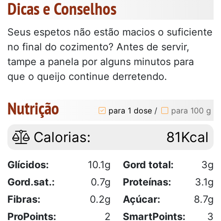
Dicas e Conselhos
Seus espetos não estão macios o suficiente
no final do cozimento? Antes de servir,
tampe a panela por alguns minutos para
que o queijo continue derretendo.
Nutrição
para 1 dose
/
para 100 g
Calorias:
81Kcal
Glícidos:
10.1g
Gord total:
3g
Gord.sat.:
0.7g
Proteínas:
3.1g
Fibras:
0.2g
Açúcar:
8.7g
ProPoints:
2
SmartPoints:
3