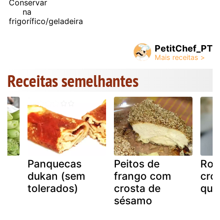
Conservar
na
frigorífico/geladeira
PetitChef_PT
Receitas semelhantes
Panquecas
Peitos de
Rol
dukan (sem
frango com
cro
tolerados)
crosta de
que
sésamo