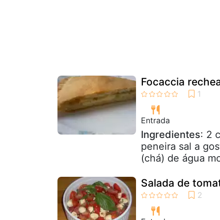
Focaccia reche
Entrada
Ingredientes
: 2 
peneira sal a go
(chá) de água mor
Salada de tomat