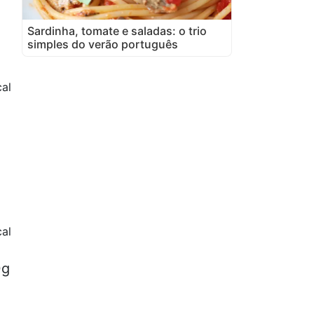
Sardinha, tomate e saladas: o trio
simples do verão português
al
al
0g