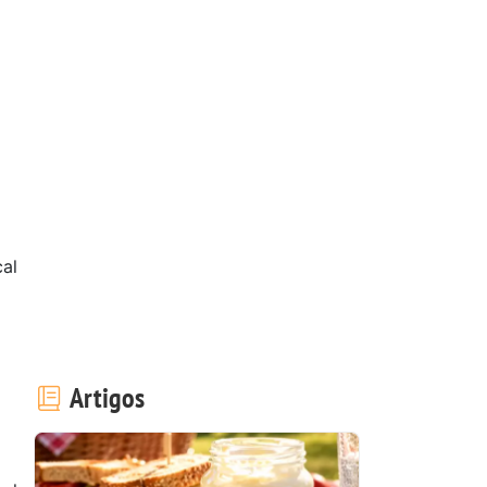
al
1
Artigos