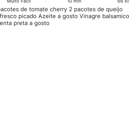
Muito Fácil
10 min
66 kc
pacotes de tomate cherry 2 pacotes de queijo
 fresco picado Azeite a gosto Vinagre balsamic
menta preta a gosto