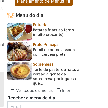
al
Planejamento de Menus
te
Menu do dia
Entrada
Batatas fritas ao forno
(muito crocante)
Prato Principal
al
Pernil de porco assado
com cerveja preta
Sobremesa
Tarte de pastel de nata: a
versão gigante da
sobremesa portuguesa
que...
Ver todos os menus
Imprimir
Receber o menu do dia