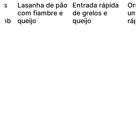
os
Lasanha de pão
Entrada rápida
Omo
com fiambre e
de grelos e
um 
iamb
queijo
queijo
ráp