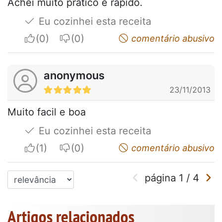
Achei muito pratico e rápido.
Eu cozinhei esta receita
I apreciate
I do not appreciate
comentário abusivo
anonymous
23/11/2013
Muito facil e boa
Eu cozinhei esta receita
I apreciate
I do not appreciate
comentário abusivo
página
1
/
4
Artigos relacionados