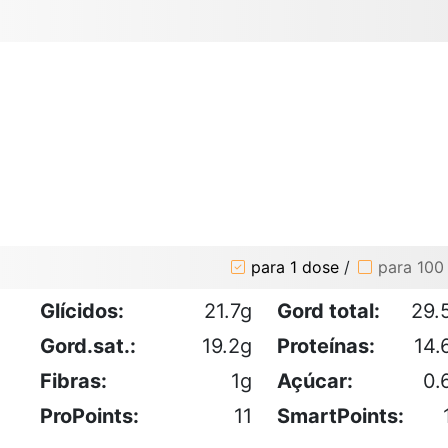
para 1 dose
/
para 100
Glícidos:
21.7g
Gord total:
29.
Gord.sat.:
19.2g
Proteínas:
14.
Fibras:
1g
Açúcar:
0.
ProPoints:
11
SmartPoints: