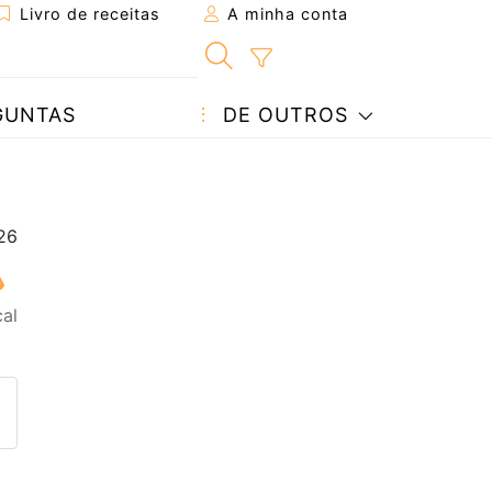
Livro de receitas
A minha conta
GUNTAS
DE OUTROS
cal
eita a um amigo
ta página
 com o autor da receita
ez esta receita? Compartilhe