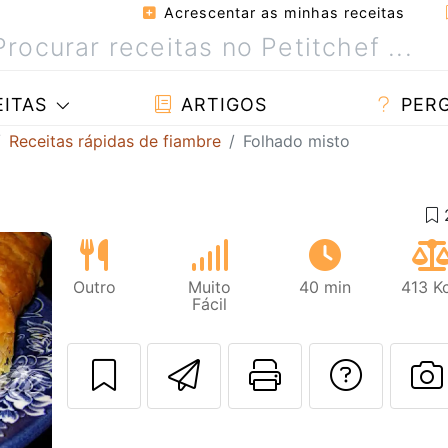
Acrescentar as minhas receitas
ITAS
ARTIGOS
PER
Receitas rápidas de fiambre
Folhado misto
Outro
Muito
40 min
413 K
Fácil
Enviar esta rec
Imprima es
Falar
Next
F