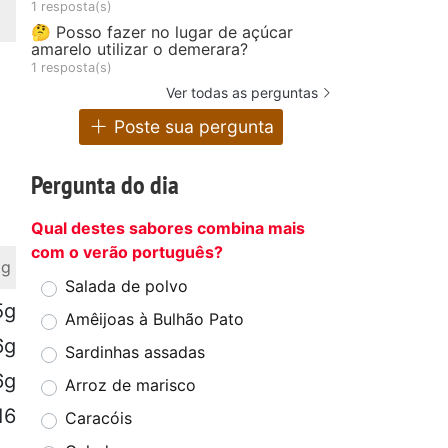
1 resposta(s)
🤔 Posso fazer no lugar de açúcar
amarelo utilizar o demerara?
1 resposta(s)
Ver todas as perguntas
Poste sua pergunta
Pergunta do dia
Qual destes sabores combina mais
com o verão português?
 g
Salada de polvo
5g
Amêijoas à Bulhão Pato
6g
Sardinhas assadas
6g
Arroz de marisco
16
Caracóis