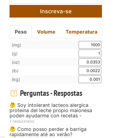
Inscreva-se
Peso
Volume
Temperatura
(mg)
(g)
(oz)
(lb)
(kg)
Perguntas - Respostas
🤔 Soy intolerant lacteos alergica
proteina del leche propio maionesa
poden ayudarme con recetas -
1 resposta(s)
🤔 Como posso perder a barriga
rapidamente até ao verão?