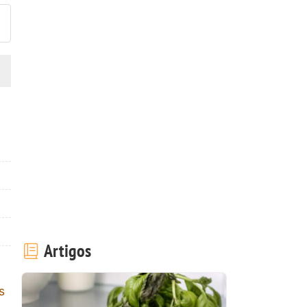
Artigos
s