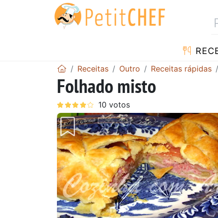
RECE
Receitas
Outro
Receitas rápidas
Folhado misto
Anterior