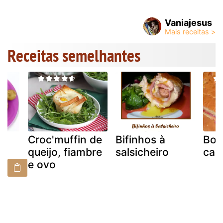
Vaniajesus
Receitas semelhantes
Croc'muffin de
Bifinhos à
Bol
queijo, fiambre
salsicheiro
car
 a
e ovo