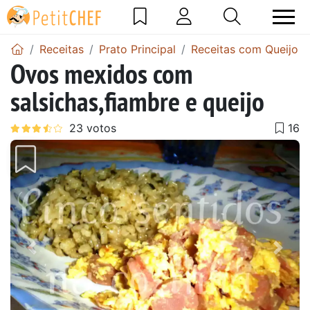
Receitas
Prato Principal
Receitas com Queijo
Ovos mexidos com
salsichas,fiambre e queijo
Anterior
Next