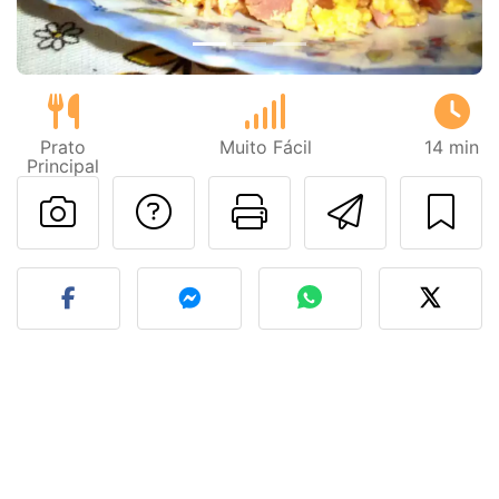
Prato
Muito Fácil
14 min
Principal
Falar com o autor d
Imprima esta
Enviar 
Fez esta receita? Compart