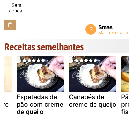
Sem
açúcar
Smas
S
Receitas semelhantes
Espetadas de
Canapés de
Pão
bre
pão com creme
creme de queijo
pre
de queijo
fia