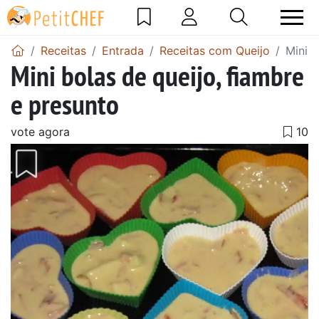
Receitas
Entrada
Receitas com Queijo
Mini b
Mini bolas de queijo, fiambre
e presunto
vote agora