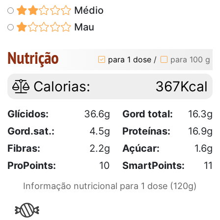
Médio
Mau
Nutrição
para 1 dose
/
para 100 g
Calorias:
367Kcal
Glícidos:
36.6g
Gord total:
16.3g
Gord.sat.:
4.5g
Proteínas:
16.9g
Fibras:
2.2g
Açúcar:
1.6g
ProPoints:
10
SmartPoints:
11
Informação nutricional para 1 dose (120g)