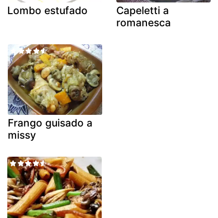
Lombo estufado
Capeletti a
romanesca
Frango guisado a
missy