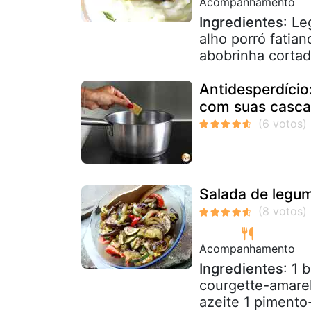
Acompanhamento
Ingredientes
: Le
alho porró fatia
abobrinha cortad
Antidesperdício
com suas casca
Salada de legu
Acompanhamento
Ingredientes
: 1 
courgette-amarel
azeite 1 pimento