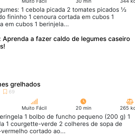
Muito Fácil
30 min
344 kc
gumes: 1 cebola picada 2 tomates picados ½
ndo fininho 1 cenoura cortada em cubos 1
a em cubos 1 berinjela...
: Aprenda a fazer caldo de legumes caseiro
s!
mes grelhados
Muito Fácil
20 min
265 kc
beringela 1 bolbo de funcho pequeno (200 g) 1
a 1 courgette-verde 2 colheres de sopa de
-vermelho cortado ao...