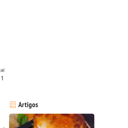
al
 1
Artigos