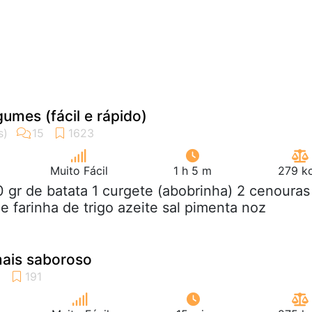
umes (fácil e rápido)
Muito Fácil
1 h 5 m
279 kc
0 gr de batata 1 curgete (abobrinha) 2 cenouras
e farinha de trigo azeite sal pimenta noz
ais saboroso