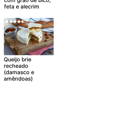
com grão de bico,
feta e alecrim
Queijo brie
recheado
(damasco e
amêndoas)