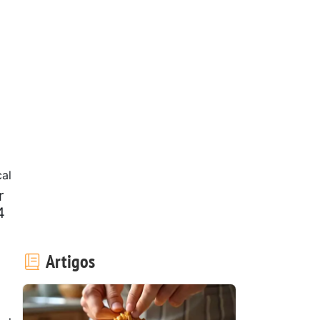
al
r
4
Artigos