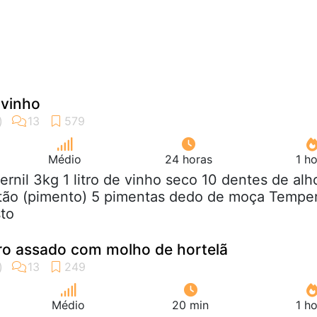
 vinho
Médio
24 horas
1 h
Pernil 3kg 1 litro de vinho seco 10 dentes de alh
ntão (pimento) 5 pimentas dedo de moça Tempe
sto
iro assado com molho de hortelã
Médio
20 min
1 h