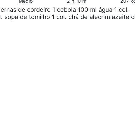
Médio
2 h 10 m
207 kc
pernas de cordeiro 1 cebola 100 ml água 1 col.
. sopa de tomilho 1 col. chá de alecrim azeite 