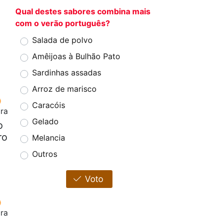
Qual destes sabores combina mais
com o verão português?
Salada de polvo
Amêijoas à Bulhão Pato
Sardinhas assadas
Arroz de marisco
Caracóis
ora
Gelado
o
ro
Melancia
Outros
Voto
ora