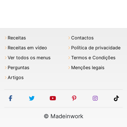
Receitas
Contactos
Receitas em vídeo
Política de privacidade
Ver todos os menus
Termos e Condições
Perguntas
Menções legais
Artigos
facebook
twitter
youtube
pinterest
instagram
tik
© Madeinwork