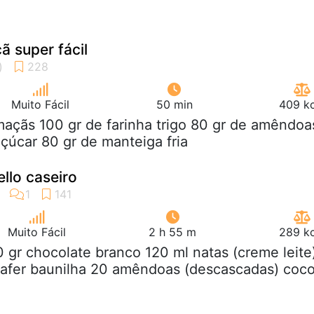
 super fácil
Muito Fácil
50 min
409 kc
maçãs 100 gr de farinha trigo 80 gr de amêndoa
çúcar 80 gr de manteiga fria
llo caseiro
Muito Fácil
2 h 55 m
289 kc
0 gr chocolate branco 120 ml natas (creme leite
wafer baunilha 20 amêndoas (descascadas) coc