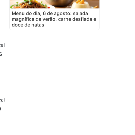
Menu do dia, 6 de agosto: salada
magnífica de verão, carne desfiada e
doce de natas
al
s
al
)
o