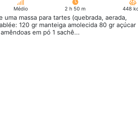
Médio
2 h 50 m
448 kc
e uma massa para tartes (quebrada, aerada,
ablée: 120 gr manteiga amolecida 80 gr açúcar
r amêndoas em pó 1 sachê...