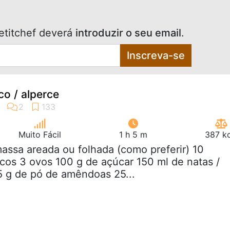
etitchef deverá
introduzir o seu email
.
Inscreva-se
o / alperce
Muito Fácil
1 h 5 m
387 kc
massa areada ou folhada (como preferir) 10
cos 3 ovos 100 g de açúcar 150 ml de natas /
5 g de pó de amêndoas 25...