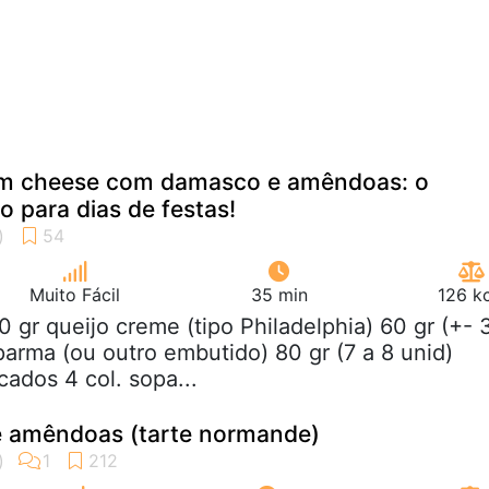
am cheese com damasco e amêndoas: o
to para dias de festas!
Muito Fácil
35 min
126 k
0 gr queijo creme (tipo Philadelphia) 60 gr (+- 
parma (ou outro embutido) 80 gr (7 a 8 unid)
ados 4 col. sopa...
e amêndoas (tarte normande)