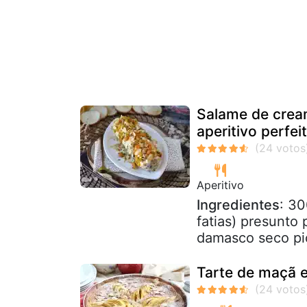
Salame de cre
aperitivo perfei
Aperitivo
Ingredientes
: 30
fatias) presunto 
damasco seco pic
Tarte de maçã 