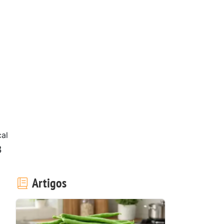
cal
3
Artigos