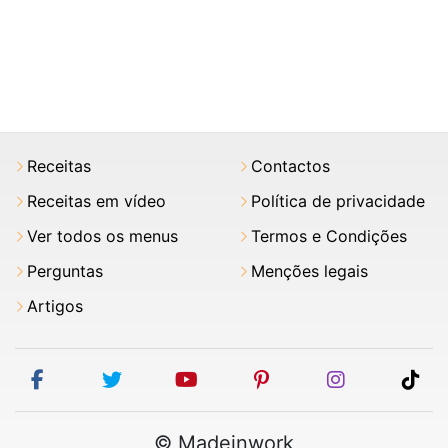
Receitas
Contactos
Receitas em vídeo
Política de privacidade
Ver todos os menus
Termos e Condições
Perguntas
Menções legais
Artigos
facebook
twitter
youtube
pinterest
instagram
tik
© Madeinwork