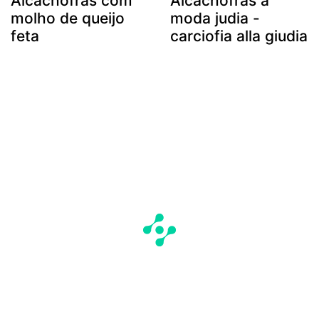
Alcachofras com
Alcachofras a
molho de queijo
moda judia -
feta
carciofia alla giudia