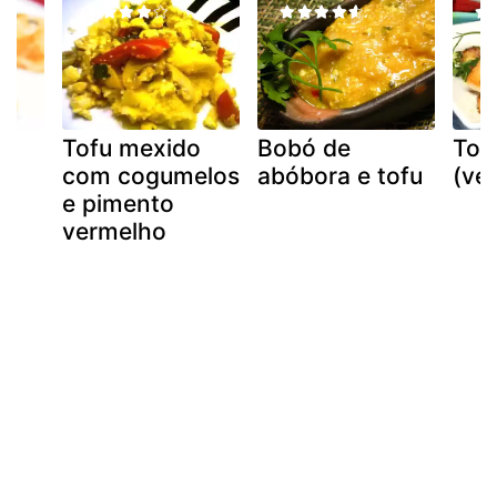
m
Tofu mexido
Bobó de
Tofu
com cogumelos
abóbora e tofu
(ve
e pimento
vermelho