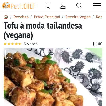
Receitas
Prato Principal
Receita vegan
Recei
Tofu à moda tailandesa
(vegana)