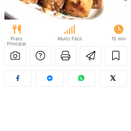
Prato
Muito Fácil
15 min
Principal
Falar com o autor d
Imprima esta
Enviar 
Fez esta receita? Compart