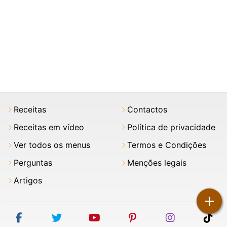
Receitas
Contactos
Receitas em vídeo
Política de privacidade
Ver todos os menus
Termos e Condições
Perguntas
Menções legais
Artigos
+
facebook
twitter
youtube
pinterest
instagram
tik