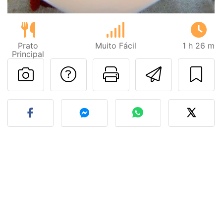
Prato
Muito Fácil
1 h 26 m
Principal
Falar com o autor d
Imprima esta
Enviar 
Fez esta receita? Compart