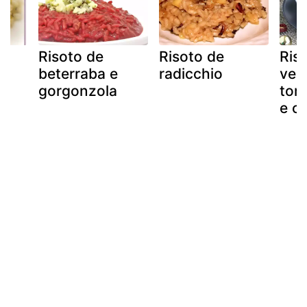
Risoto de
Risoto de
Ris
beterraba e
radicchio
veg
gorgonzola
tom
e c