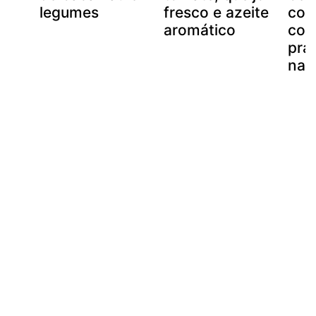
legumes
fresco e azeite
cou
aromático
cog
pra
nam