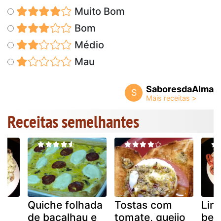
Muito Bom
Bom
Médio
Mau
SaboresdaAlma
S
Receitas semelhantes
Quiche folhada
Tostas com
Ling
de bacalhau e
tomate, queijo
bet