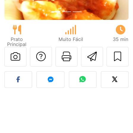
Prato
Muito Fácil
35 min
Principal
Falar com o autor d
Imprima esta
Enviar 
Fez esta receita? Compart