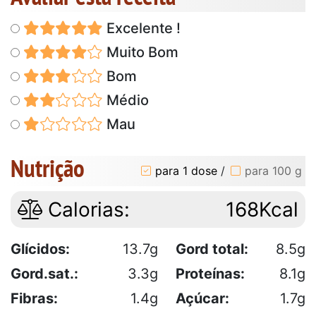
Excelente !
Muito Bom
Bom
Médio
Mau
Nutrição
para 1 dose
/
para 100 g
Calorias:
168Kcal
Glícidos:
13.7g
Gord total:
8.5g
Gord.sat.:
3.3g
Proteínas:
8.1g
Fibras:
1.4g
Açúcar:
1.7g