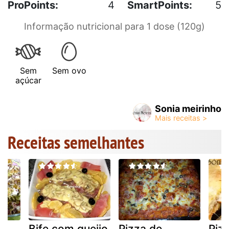
ProPoints:
4
SmartPoints:
5
Informação nutricional para 1 dose (120g)
Sem
Sem ovo
açúcar
Sonia meirinho
Receitas semelhantes
Bife com queijo
Pizza de
Piz