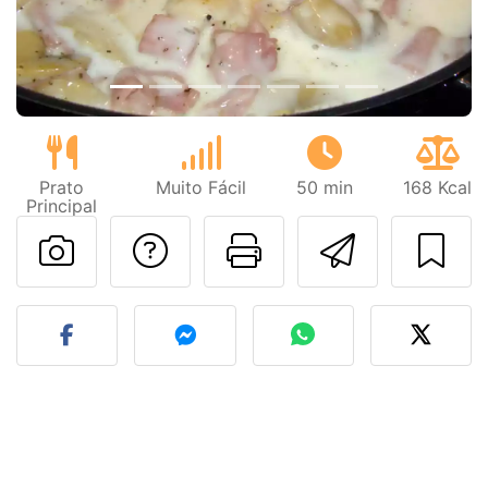
Prato
Muito Fácil
50 min
168 Kcal
Principal
Falar com o autor d
Imprima esta
Enviar 
Fez esta receita? Compart