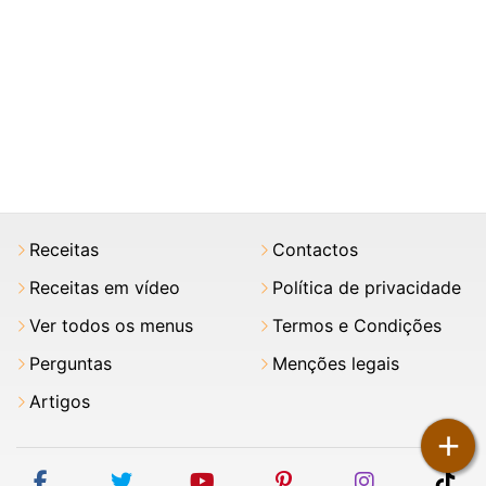
Receitas
Contactos
Receitas em vídeo
Política de privacidade
Ver todos os menus
Termos e Condições
Perguntas
Menções legais
Artigos
+
facebook
twitter
youtube
pinterest
instagram
tik