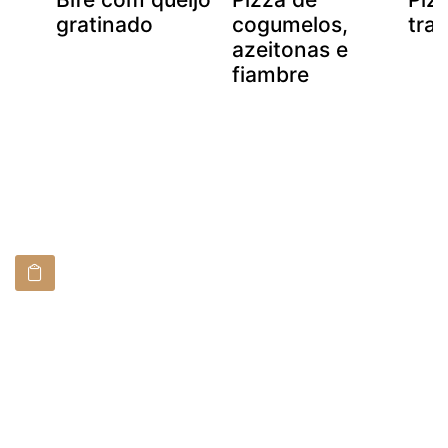
gratinado
cogumelos,
trad
azeitonas e
fiambre