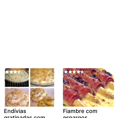
Endívias
Fiambre com
gratinadas com
espargos