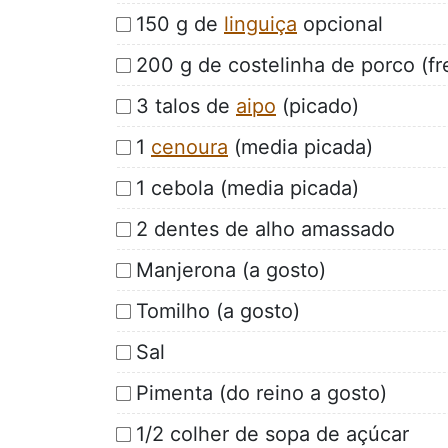
150 g de
linguiça
opcional
200 g de costelinha de porco (fr
3 talos de
aipo
(picado)
1
cenoura
(media picada)
1 cebola (media picada)
2 dentes de alho amassado
Manjerona (a gosto)
Tomilho (a gosto)
Sal
Pimenta (do reino a gosto)
1/2 colher de sopa de açúcar