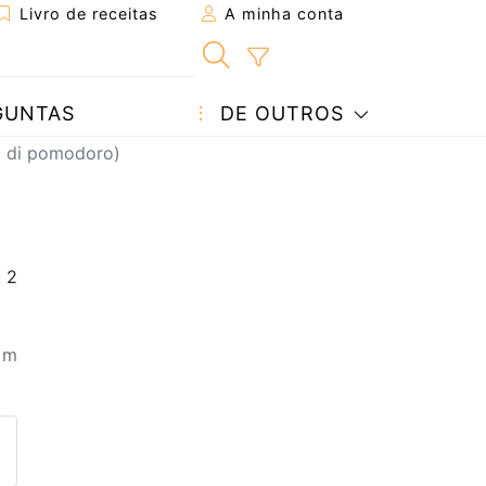
Livro de receitas
A minha conta
GUNTAS
DE OUTROS
o di pomodoro)
 m
eita a um amigo
ta página
 com o autor da receita