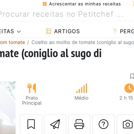
Acrescentar as minhas receitas
ITAS
ARTIGOS
PER
com tomate
Coelho ao molho de tomate (coniglio al sug
ate (coniglio al sugo di
Prato
Médio
2 h 15
Principal
Enviar esta rec
Imprima es
Falar