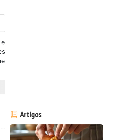
ez esta receita? Compartilhe
 e
es
ue
Artigos