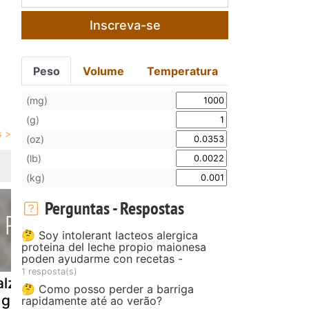
Inscreva-se
Peso
Volume
Temperatura
(mg)
(g)
(oz)
(lb)
(kg)
Perguntas - Respostas
🤔 Soy intolerant lacteos alergica
proteina del leche propio maionesa
poden ayudarme con recetas -
1 resposta(s)
alzone de
Escondidinho
Lasanha de
🤔 Como posso perder a barriga
nguiça
de linguiça com
berinjela c
rapidamente até ao verão?