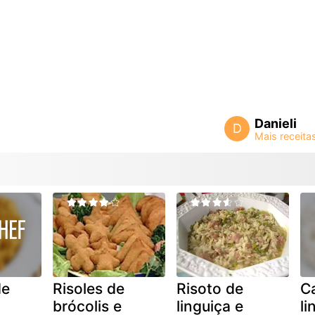
Danieli
D
de
Risoles de
Risoto de
C
brócolis e
linguiça e
li