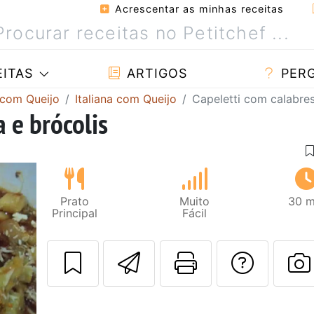
Acrescentar as minhas receitas
ITAS
ARTIGOS
PER
 com Queijo
Italiana com Queijo
Capeletti com calabres
 e brócolis
Prato
Muito
30 m
Principal
Fácil
Enviar esta rec
Imprima es
Falar
F