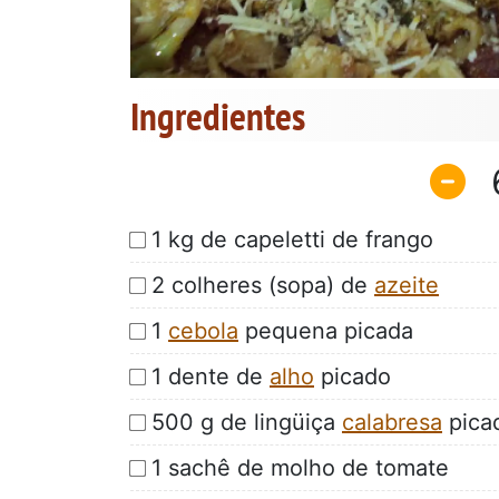
Ingredientes
1 kg de capeletti de frango
2 colheres (sopa) de
azeite
1
cebola
pequena picada
1 dente de
alho
picado
500 g de lingüiça
calabresa
pica
1 sachê de molho de tomate