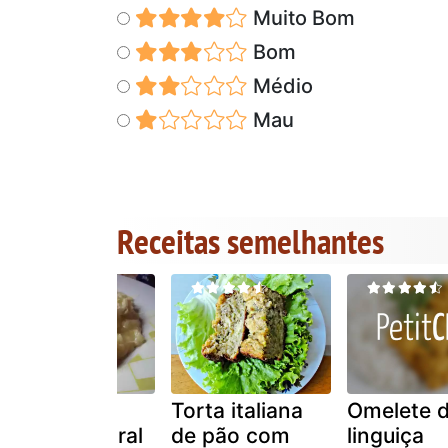
Muito Bom
Bom
Médio
Mau
Receitas semelhantes
Risoto com
Torta italiana
Omelete 
iogurte natural
de pão com
linguiça