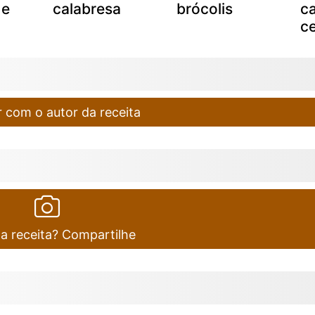
 e
calabresa
brócolis
c
c
 com o autor da receita
ta receita? Compartilhe