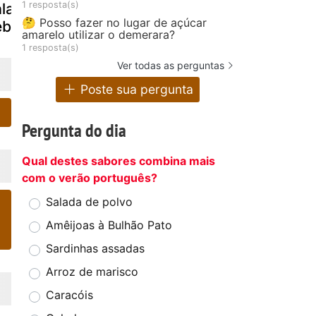
1 resposta(s)
alabresa com
creme de milho
calabresa
🤔 Posso fazer no lugar de açúcar
ebola
amarelo utilizar o demerara?
1 resposta(s)
Ver todas as perguntas
Poste sua pergunta
Pergunta do dia
Qual destes sabores combina mais
com o verão português?
Salada de polvo
Amêijoas à Bulhão Pato
Sardinhas assadas
Arroz de marisco
Caracóis