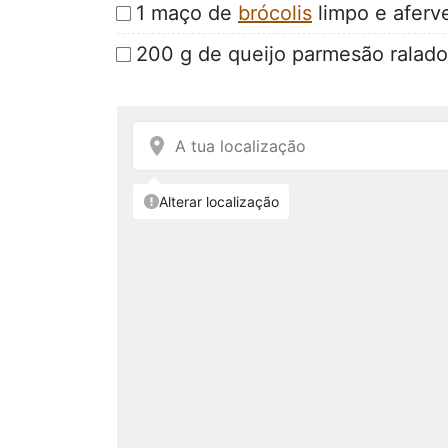
1 maço de
brócolis
limpo e aferv
200 g de queijo parmesão ralado