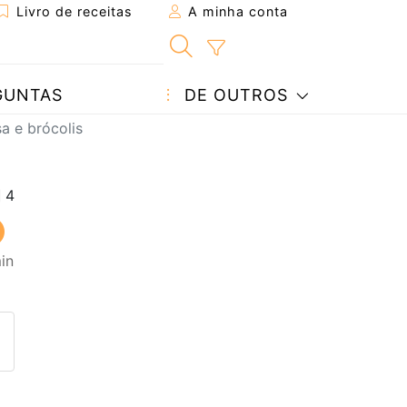
Livro de receitas
A minha conta
GUNTAS
DE OUTROS
a e brócolis
in
eita a um amigo
ta página
 com o autor da receita
ez esta receita? Compartilhe