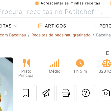
Acrescentar as minhas receitas
ITAS
ARTIGOS
PER
 com Bacalhau
Receitas de bacalhau gratinado
Bacalha
Prato
Médio
1 h 5 m
328 Kc
Principal
Enviar esta rec
Imprima es
Falar
Next
F