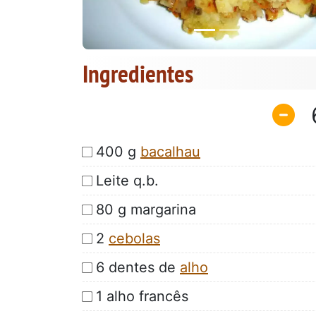
Ingredientes
400 g
bacalhau
Leite q.b.
80 g margarina
2
cebolas
6 dentes de
alho
1 alho francês