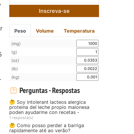
,
Inscreva-se
r
Peso
Volume
Temperatura
(mg)
(g)
5
(oz)
(lb)
(kg)
r
Perguntas - Respostas
🤔 Soy intolerant lacteos alergica
proteina del leche propio maionesa
poden ayudarme con recetas -
1 resposta(s)
🤔 Como posso perder a barriga
rapidamente até ao verão?