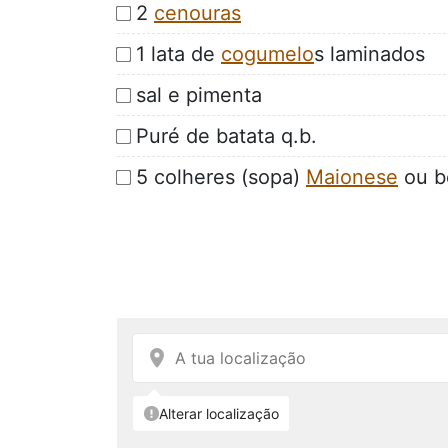
2
cenouras
1 lata de
cogumelo
s laminados
sal e pimenta
Puré de batata q.b.
5 colheres (sopa)
Maionese
ou b