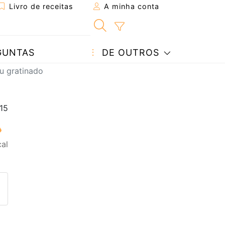
Livro de receitas
A minha conta
GUNTAS
DE OUTROS
u gratinado
al
eita a um amigo
ta página
 com o autor da receita
ez esta receita? Compartilhe