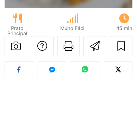
Prato
Muito Fácil
45 min
Principal
Falar com o autor d
Imprima esta
Enviar 
Fez esta receita? Compart