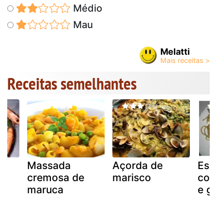
Médio
Mau
Melatti
Receitas semelhantes
Massada
Açorda de
Esp
cremosa de
marisco
com
maruca
e g