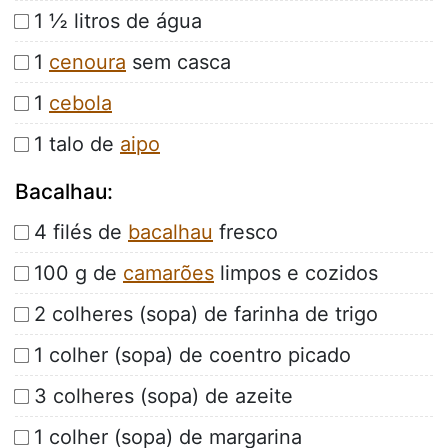
1 ½ litros de água
1
cenoura
sem casca
1
cebola
1 talo de
aipo
Bacalhau:
4 filés de
bacalhau
fresco
100 g de
camarões
limpos e cozidos
2 colheres (sopa) de farinha de trigo
1 colher (sopa) de coentro picado
3 colheres (sopa) de azeite
1 colher (sopa) de margarina