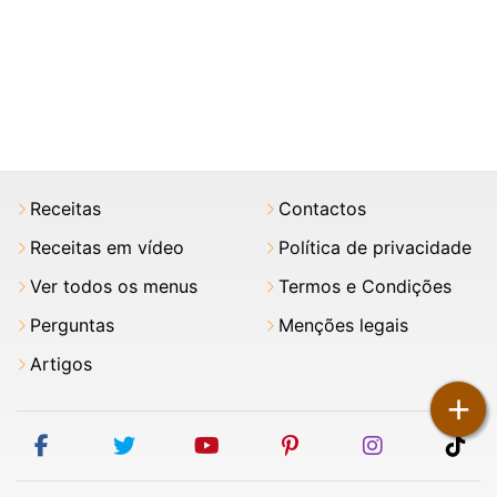
Receitas
Contactos
Receitas em vídeo
Política de privacidade
Ver todos os menus
Termos e Condições
Perguntas
Menções legais
Artigos
+
facebook
twitter
youtube
pinterest
instagram
tik