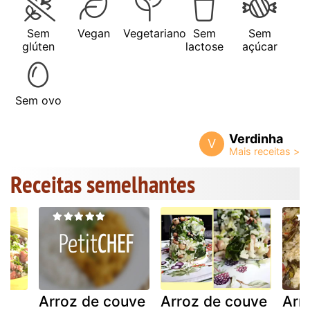
Sem
Vegan
Vegetariano
Sem
Sem
glúten
lactose
açúcar
Sem ovo
Verdinha
V
Receitas semelhantes
Arroz de couve
Arroz de couve
Arr