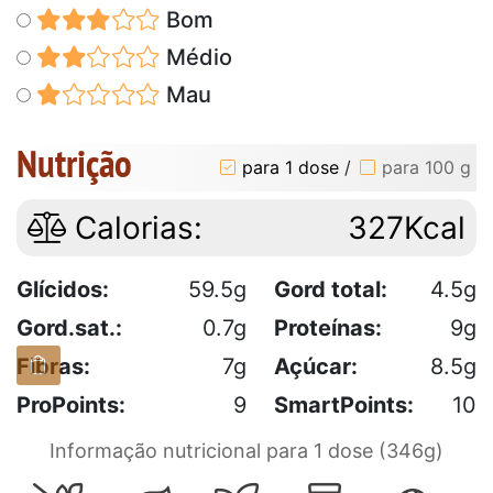
Bom
Médio
Mau
Nutrição
para 1 dose
/
para 100 g
Calorias:
327Kcal
Glícidos:
59.5g
Gord total:
4.5g
Gord.sat.:
0.7g
Proteínas:
9g
Fibras:
7g
Açúcar:
8.5g
ProPoints:
9
SmartPoints:
10
Informação nutricional para 1 dose (346g)