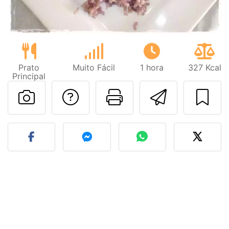
Prato
Muito Fácil
1 hora
327 Kcal
Principal
Falar com o autor d
Imprima esta
Enviar 
Fez esta receita? Compart