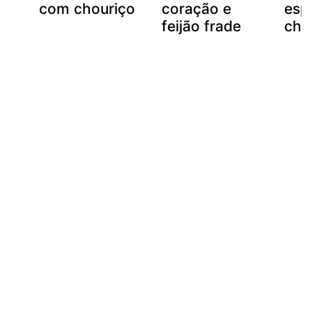
com chouriço
coração e
esp
feijão frade
cho