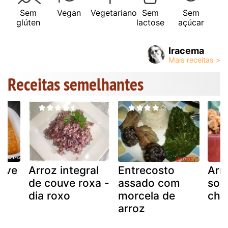
Sem
Vegan
Vegetariano
Sem
Sem
glúten
lactose
açúcar
Iracema
Receitas semelhantes
ouve
Arroz integral
Entrecosto
Arr
de couve roxa -
assado com
sob
dia roxo
morcela de
chu
arroz