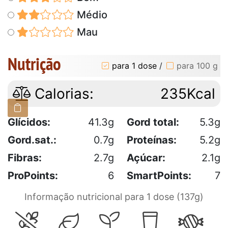
Médio
Mau
Nutrição
para 1 dose
/
para 100 g
Calorias:
235Kcal
Glícidos:
41.3g
Gord total:
5.3g
Gord.sat.:
0.7g
Proteínas:
5.2g
Fibras:
2.7g
Açúcar:
2.1g
ProPoints:
6
SmartPoints:
7
Informação nutricional para 1 dose (137g)