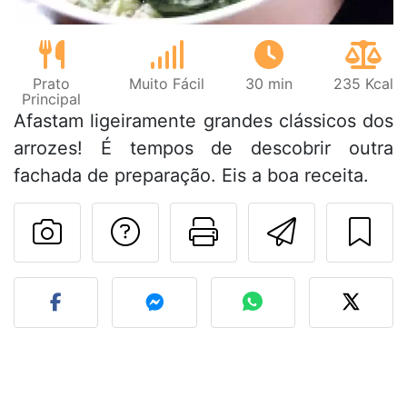
Prato
Muito Fácil
30 min
235 Kcal
Principal
Afastam ligeiramente grandes clássicos dos
arrozes! É tempos de descobrir outra
fachada de preparação. Eis a boa receita.
Falar com o autor d
Imprima esta
Enviar 
Fez esta receita? Compart