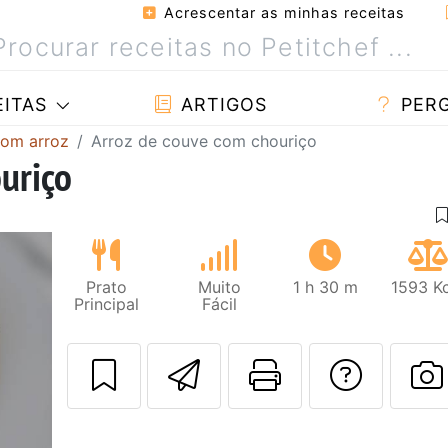
Acrescentar as minhas receitas
ITAS
ARTIGOS
PER
com arroz
Arroz de couve com chouriço
uriço
Prato
Muito
1 h 30 m
1593 Kc
Principal
Fácil
Enviar esta rec
Imprima es
Falar
F