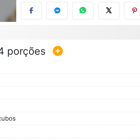
4
cubos