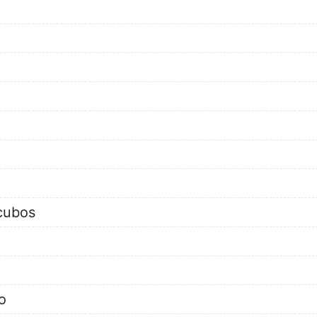
cubos
o