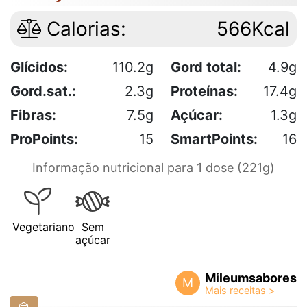
Calorias:
566Kcal
Glícidos:
110.2g
Gord total:
4.9g
Gord.sat.:
2.3g
Proteínas:
17.4g
Fibras:
7.5g
Açúcar:
1.3g
ProPoints:
15
SmartPoints:
16
Informação nutricional para 1 dose (221g)
Vegetariano
Sem
açúcar
Mileumsabores
M