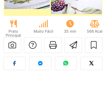
Prato
Muito Fácil
35 min
566 Kcal
Principal
Falar com o autor d
Imprima esta
Enviar 
Fez esta receita? Compart