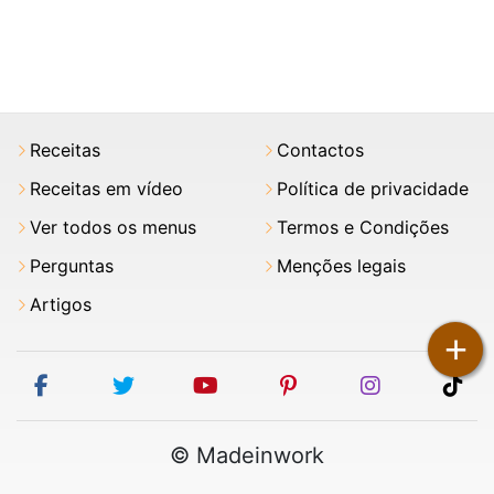
Receitas
Contactos
Receitas em vídeo
Política de privacidade
Ver todos os menus
Termos e Condições
Perguntas
Menções legais
Artigos
+
facebook
twitter
youtube
pinterest
instagram
tik
© Madeinwork