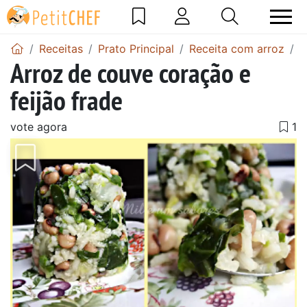
Receitas
Prato Principal
Receita com arroz
A
Arroz de couve coração e
feijão frade
vote agora