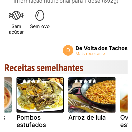
Informação nutricional para 1 dose (892g)
Sem
Sem ovo
açúcar
De Volta dos Tachos
D
Receitas semelhantes
as
Pombos
Arroz de lula
Ova
estufados
est