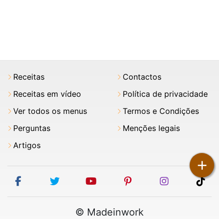
Receitas
Contactos
Receitas em vídeo
Política de privacidade
Ver todos os menus
Termos e Condições
Perguntas
Menções legais
Artigos
+
facebook
twitter
youtube
pinterest
instagram
tik
© Madeinwork