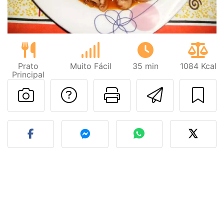
Prato
Muito Fácil
35 min
1084 Kcal
Principal
Falar com o autor d
Imprima esta
Enviar 
Fez esta receita? Compart