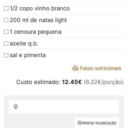
1/2 copo vinho branco
200 ml de natas light
1 cenoura pequena
azeite q.b.
sal e pimenta
Fatos nutricionais
Custo estimado:
12.45
€
(6.22€/porção)