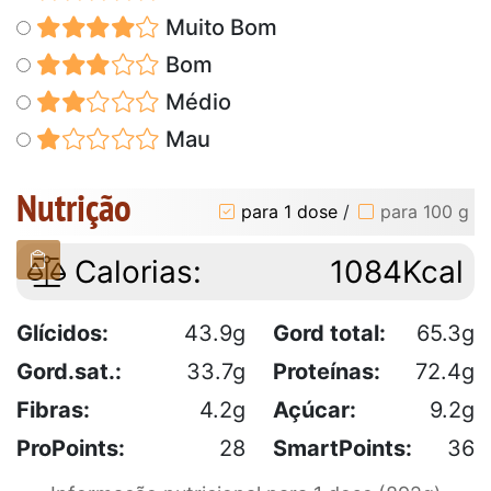
Muito Bom
Bom
Médio
Mau
Nutrição
para 1 dose
/
para 100 g
Calorias:
1084Kcal
Glícidos:
43.9g
Gord total:
65.3g
Gord.sat.:
33.7g
Proteínas:
72.4g
Fibras:
4.2g
Açúcar:
9.2g
ProPoints:
28
SmartPoints:
36